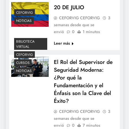
20 DE JULIO
CEFORVIG
CEFORVIG CEFORVIG
3
NOTICIAS
semanas desde que se
envió
0
1 minutos
BIBLIOTECA
Leer más
VIRTUAL
CEFORVIG
El Rol del Supervisor de
CURSOS
Seguridad Moderna:
NOTICIAS
¿Por qué la
Fundamentación y el
Énfasis son la Clave del
Éxito?
CEFORVIG CEFORVIG
3
semanas desde que se
envió
0
7 minutos