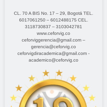
CL. 70 A BIS No. 17 – 29, Bogotá
TEL.
6017061250 – 6012488175
CEL.
3118730837 – 3103042781
www.ceforvig.co
ceforviggerencia@gmail.com –
gerencia@ceforvig.co
ceforvigdiracademica@gmail.com -
academico@ceforvig.co