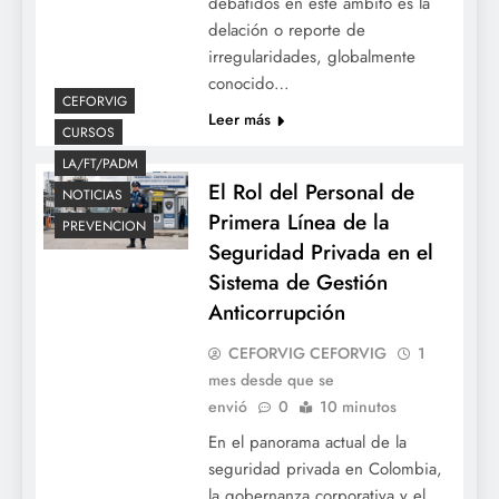
debatidos en este ámbito es la
delación o reporte de
irregularidades, globalmente
conocido…
CEFORVIG
Leer más
CURSOS
LA/FT/PADM
El Rol del Personal de
NOTICIAS
Primera Línea de la
PREVENCION
Seguridad Privada en el
Sistema de Gestión
Anticorrupción
CEFORVIG CEFORVIG
1
mes desde que se
envió
0
10 minutos
En el panorama actual de la
seguridad privada en Colombia,
la gobernanza corporativa y el