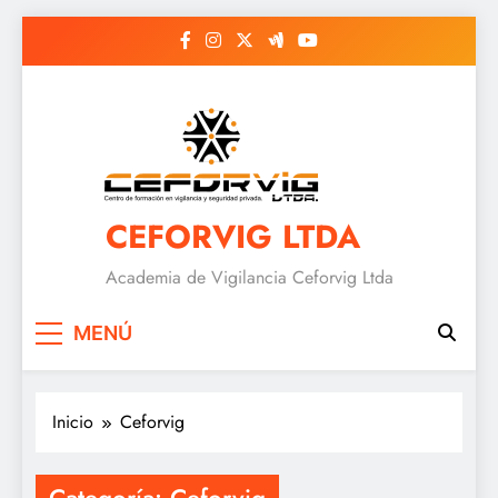
Saltar
al
contenido
CEFORVIG LTDA
Academia de Vigilancia Ceforvig Ltda
MENÚ
Inicio
Ceforvig
Categoría:
Ceforvig