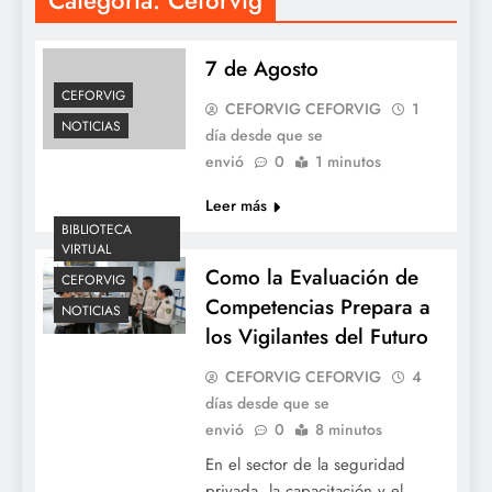
7 de Agosto
CEFORVIG
CEFORVIG CEFORVIG
1
NOTICIAS
día desde que se
envió
0
1 minutos
Leer más
BIBLIOTECA
VIRTUAL
Como la Evaluación de
CEFORVIG
Competencias Prepara a
NOTICIAS
los Vigilantes del Futuro
CEFORVIG CEFORVIG
4
días desde que se
envió
0
8 minutos
En el sector de la seguridad
privada, la capacitación y el