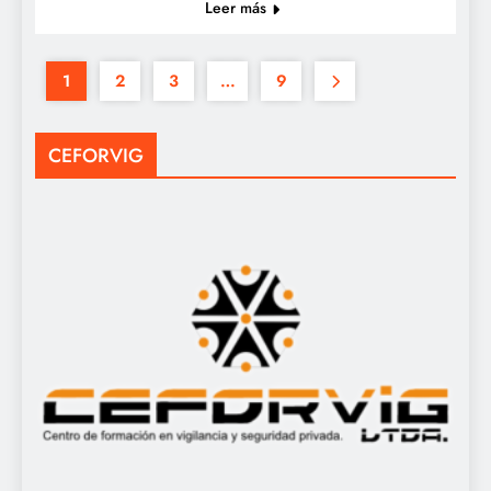
Leer más
1
2
3
…
9
CEFORVIG