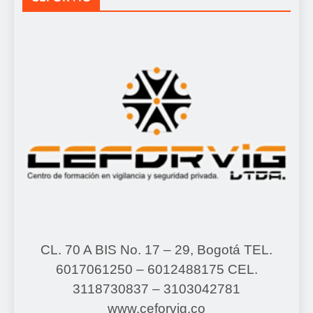
CL. 70 A BIS No. 17 – 29, Bogotá
TEL.
6017061250 – 6012488175
CEL.
3118730837 – 3103042781
www.ceforvig.co