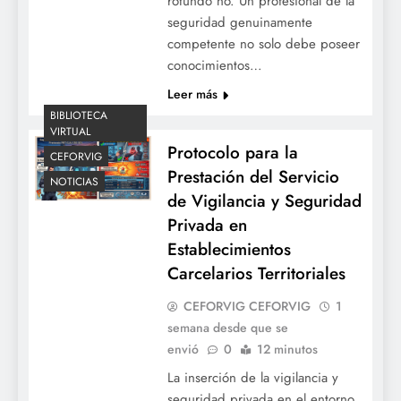
rotundo no. Un profesional de la
seguridad genuinamente
competente no solo debe poseer
conocimientos…
Leer más
BIBLIOTECA
VIRTUAL
Protocolo para la
CEFORVIG
Prestación del Servicio
NOTICIAS
de Vigilancia y Seguridad
Privada en
Establecimientos
Carcelarios Territoriales
CEFORVIG CEFORVIG
1
semana desde que se
envió
0
12 minutos
La inserción de la vigilancia y
seguridad privada en el entorno