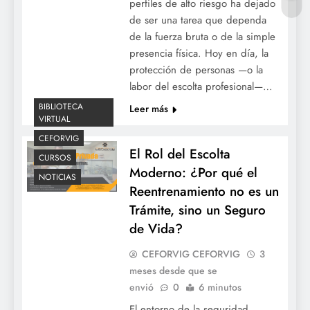
perfiles de alto riesgo ha dejado
de ser una tarea que dependa
de la fuerza bruta o de la simple
presencia física. Hoy en día, la
protección de personas —o la
labor del escolta profesional—…
BIBLIOTECA
Leer más
VIRTUAL
CEFORVIG
El Rol del Escolta
CURSOS
Moderno: ¿Por qué el
NOTICIAS
Reentrenamiento no es un
Trámite, sino un Seguro
de Vida?
CEFORVIG CEFORVIG
3
meses desde que se
envió
0
6 minutos
El entorno de la seguridad