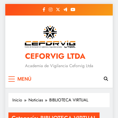
Saltar
al
contenido
CEFORVIG LTDA
Academia de Vigilancia Ceforvig Ltda
MENÚ
Inicio
Noticias
BIBLIOTECA VIRTUAL
Categoría:
BIBLIOTECA VIRTUAL