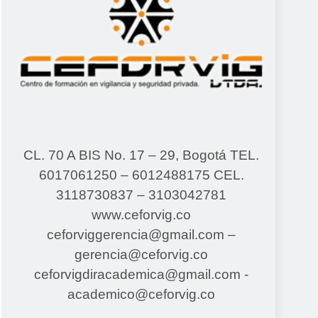
CL. 70 A BIS No. 17 – 29, Bogotá
TEL.
6017061250 – 6012488175
CEL.
3118730837 – 3103042781
www.ceforvig.co
ceforviggerencia@gmail.com –
gerencia@ceforvig.co
ceforvigdiracademica@gmail.com -
academico@ceforvig.co