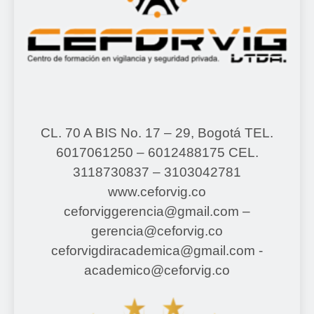
CL. 70 A BIS No. 17 – 29, Bogotá
TEL.
6017061250 – 6012488175
CEL.
3118730837 – 3103042781
www.ceforvig.co
ceforviggerencia@gmail.com –
gerencia@ceforvig.co
ceforvigdiracademica@gmail.com -
academico@ceforvig.co