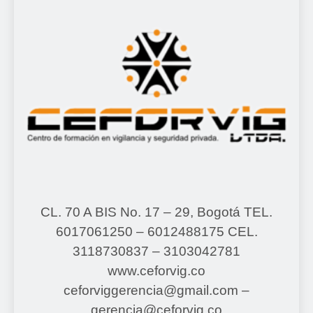
CL. 70 A BIS No. 17 – 29, Bogotá
TEL.
6017061250 – 6012488175
CEL.
3118730837 – 3103042781
www.ceforvig.co
ceforviggerencia@gmail.com –
gerencia@ceforvig.co