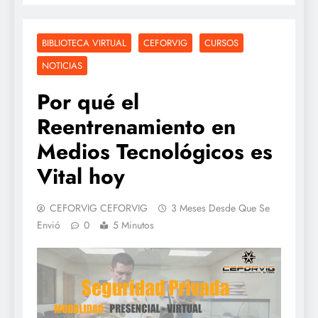
BIBLIOTECA VIRTUAL
CEFORVIG
CURSOS
NOTICIAS
Por qué el
Reentrenamiento en
Medios Tecnológicos es
Vital hoy
CEFORVIG CEFORVIG
3 Meses Desde Que Se
Envió
0
5 Minutos