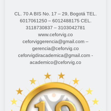
CL. 70 A BIS No. 17 – 29, Bogotá
TEL.
6017061250 – 6012488175
CEL.
3118730837 – 3103042781
www.ceforvig.co
ceforviggerencia@gmail.com –
gerencia@ceforvig.co
ceforvigdiracademica@gmail.com -
academico@ceforvig.co