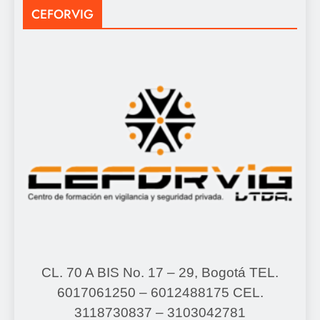
CEFORVIG
CL. 70 A BIS No. 17 – 29, Bogotá
TEL.
6017061250 – 6012488175
CEL.
3118730837 – 3103042781