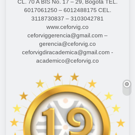
CL. 70 A BIS No. 17 – 29, Bogotá
TEL.
6017061250 – 6012488175
CEL.
3118730837 – 3103042781
www.ceforvig.co
ceforviggerencia@gmail.com –
gerencia@ceforvig.co
ceforvigdiracademica@gmail.com -
academico@ceforvig.co